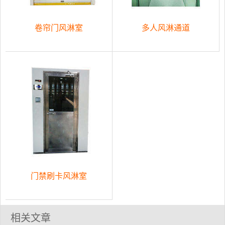
卷帘门风淋室
多人风淋通道
门禁刷卡风淋室
相关文章