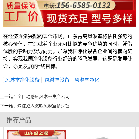
在经济逐渐兴起的现代市场，山东青岛风淋室将依托强势的
核心价值，在造就着企业无可比拟的竞争优势的同时，凭借
优胜的影响力及导向力，加深我国净化设备企业间的横向链
接，实现我国净化设备行业经济的腾飞发展，这既是发展使
命，亦是发展的*终目标。
风淋室净化设备
风淋室设备
风淋室净化
上一篇：
全自动感应风淋室生产公司
下一篇：
烤漆双人双吹风淋室多少钱
推荐产品