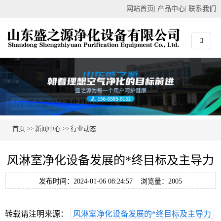
网站首页
|
产品中心
|
联系我们
首页
>>
新闻中心
>>
行业动态
风淋室净化设备发展的*终目标及主导力
发布时间：2024-01-06 08:24:57 浏览量：2005
转载请注明来源：
风淋室净化设备发展的*终目标及主导力