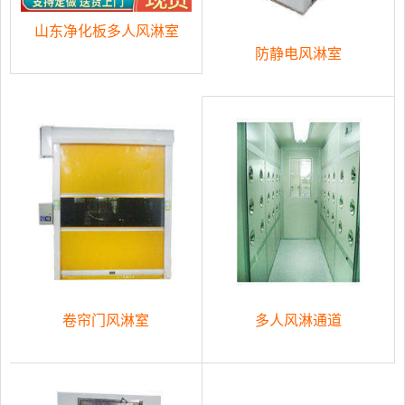
山东净化板多人风淋室
防静电风淋室
卷帘门风淋室
多人风淋通道