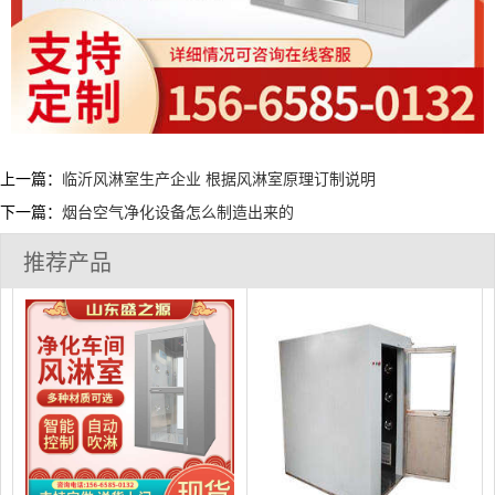
上一篇：
临沂风淋室生产企业 根据风淋室原理订制说明
下一篇：
烟台空气净化设备怎么制造出来的
推荐产品