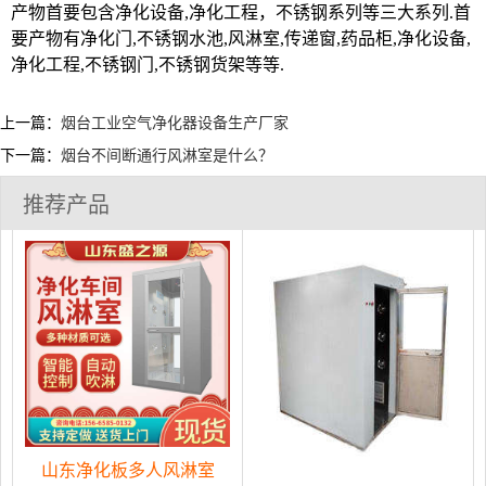
产物首要包含净化设备,净化工程，不锈钢系列等三大系列.首
要产物有净化门,不锈钢水池,风淋室,传递窗,药品柜,净化设备,
净化工程,不锈钢门,不锈钢货架等等.
上一篇：
烟台工业空气净化器设备生产厂家
下一篇：
烟台不间断通行风淋室是什么？
推荐产品
山东净化板多人风淋室