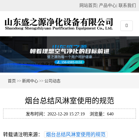
网站首页
|
产品中心
|
联系我们
首页
>>
新闻中心
>>
公司动态
烟台总结风淋室使用的规范
发布时间：2022-12-20 15:27:19 浏览量：640
转载请注明来源：
烟台总结风淋室使用的规范