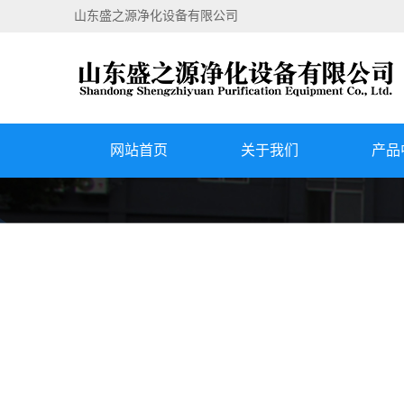
山东盛之源净化设备有限公司
网站首页
关于我们
产品