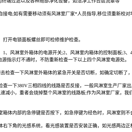
室的终端过滤以及各种局部净化设备，如洁净工作台层流罩等
自接电;如有需要移动须有风淋室厂家*人员指导,移位须重新校
，打开电锁面板螺丝即可检修维护检查。
1、风淋室外箱体的电源开关;2、风淋室内箱体的控制面板;3、
电源指示灯不通时，不防重新检查一下以上四个风淋室电源处。
间去检查一下风淋室外箱体的紧急开关是否切断，如确定切断了
检查一下380V三相四线的线路是否反接，一般风淋室生产厂家
速减小，重者会烧掉整个风淋室的线路板;作为风淋室厂家，我
室箱体内部的急停键是否按下，如急停键为经色时，风淋室则不
体右下角的光感系统，看光感装置是否安装正确，如光感两边正