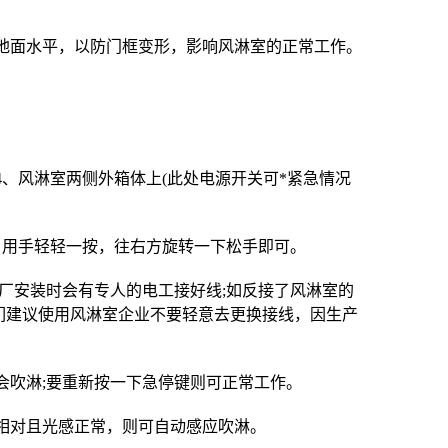
对地面水平，以防门框变形，影响风淋室的正常工作。
4、风淋室两侧外箱体上(此处电源开关可*紧急情况
，用手轻轻一按，往右方旋转一下松手即可。
出厂安装时会有专人的电工接好线;如反接了风淋室的
们建议使用风淋室企业不要轻意去更换接线，因生产
会吹淋;要重新按一下急停键则可正常工作。
相对且光感正常，则可自动感应吹淋。