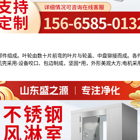
部件组成。叶轮由数十片前弯的叶片与轮盖、中盘铆接而成。各
机壳采用-设备咬口、包边制成，坚固*用，外形美观大方;电机