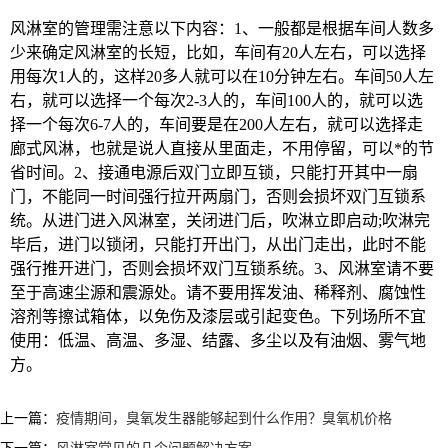
风淋室的管理需注意以下内容：1、一般都是根据车间人数多
少来确定风淋室的长短，比如，车间有20人左右，可以选择
用每次1人的，这样20多人就可以在10分钟左右。车间50人左
右，就可以选择一个每次2-3人的，车间100人的，就可以选
择一个每次6-7人的，车间要是在200人左右，就可以选择走
廊式风淋，也就是说人直接从里面走，不用停留，可以*的节
省时间。2、接通电源后双门立即互锁，只能打开其中一扇
门，不能同一时间强行拉开两扇门，否则会损坏双门互锁系
统。从进门进入风淋室，关闭进门后，吹淋立即启动;吹淋完
毕后，进门以锁闭，只能打开出门，从出门走出，此时不能
强行推开进门，否则会损坏双门互锁系统。3、风淋室请不要
至于高速尘源和震源处。请不要用挥发油、稀释剂、腐蚀性
溶剂等擦试箱体，以免伤及漆层或引起变色。下列场所不宜
使用：低温、高温、多湿、结露、多尘以及有油烟、雾气地
方。
上一篇：
疫情期间，臭氧发生器能够起到什么作用？臭氧机价格