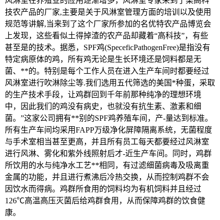
风淋室在养殖业的应用逐渐增多，风淋室专家来到了某高科
技农产品的厂家,主要是关于风淋室管理方面的培训以及使用
规范等讲解,当来到了这个厂家所参加的名优特农产品博览会
上发现，这些看似土得掉渣的农产品却藏着“高科技”，有些
甚至是的技术。据悉，SPF鸡(SpeceficPathogenFree)是指没有
特定病原体的鸡，所有鸡无论是生长环境还是饲料都是无
菌、**的。特别是每个工作人员在进入生产车间时都要经过
风淋室进行吹淋除尘等.我们选用五代筛选的美国*种蛋，采取
的生产技术手段，让鸡群回到千年前那种纯净的理想环境
中，因此我们的鸡没有病史，也就没有抗生素、激素和细
菌。”这家公司拥有**别的SPF鸡养殖车间，产-量达到标准。
所有生产车间均采用FAPP万级净化屏障隔离系统，无菌程度
与手术室相当甚至更高，并且所有员工每天都要经过风淋室
进行风淋、雾化和紫外线照射后才-近生产车间。同时，鸡群
所饮用的水与纯净水工艺**相同，有过滤细菌病毒及吸离重
金属的功能，并且进行煮沸后冷热交换，从而控制鸡群不会
因饮水而得病。鸡群所食用的饲料均为有机饲料并且经过
126℃高温高压灭菌后给鸡群食用，从而保障鸡群的饮食健
康。