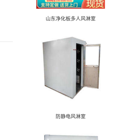
山东净化板多人风淋室
防静电风淋室