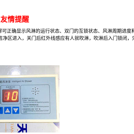
友情提醒
示屏可正确显示风淋的运行状态、双门的互锁状态、风淋周期进度
洁净区进入，关门后红外线感应有人就吹淋，吹淋后入门锁闭，