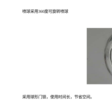
喷球采用360度可旋转喷球
采用球形门锁，使用时间长，节省空间。