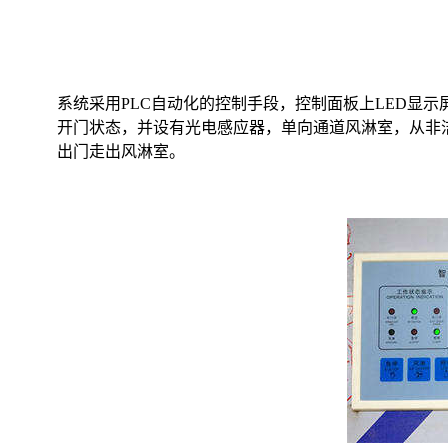
系统采用PLC自动化的控制手段，控制面板上LED显
开门状态，并设有光电感应器，单向通道风淋室，从非
出门走出风淋室。