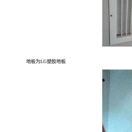
地板为LG塑胶地板