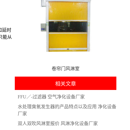
和延时
只能从
卷帘门风淋室
相关文章
FFU／-过滤器 空气净化设备厂家
水处理臭氧发生器的产品特点以及应用 净化设备
厂家
双人双吹风淋室报价 风淋净化设备厂家