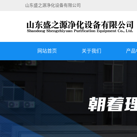
山东盛之源净化设备有限公司
网站首页
关于我们
产品