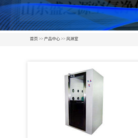
首页
>>
产品中心
>>
风淋室