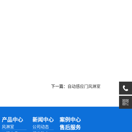
下一篇：
自动感应门风淋室
产品中心
新闻中心
案例中心
风淋室
公司动态
售后服务