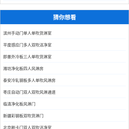
猜你想看
滨州手动门单人单吹货淋室
平度感应门多人双吹洁净室
即墨外冷板三人单吹货淋室
潍坊净化板四人风淋房
泰安冷轧钢板多人单吹风淋房
枣庄自动门双人双吹风淋通道
临清净化板风淋门
新疆彩钢板双吹货淋门
北京刷卡门双人双吹洁净室