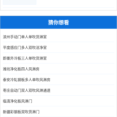
猜你想看
滨州手动门单人单吹货淋室
平度感应门多人双吹洁净室
即墨外冷板三人单吹货淋室
潍坊净化板四人风淋房
泰安冷轧钢板多人单吹风淋房
枣庄自动门双人双吹风淋通道
临清净化板风淋门
新疆彩钢板双吹货淋门